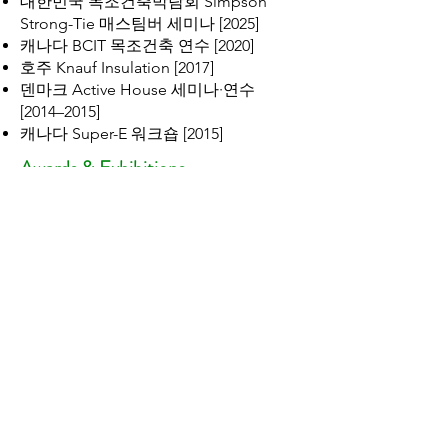
대한민국 목조건축박람회 Simpson
Strong-Tie 매스팀버 세미나 [2025]
캐나다 BCIT 목조건축 연수 [2020]
호주 Knauf Insulation [2017]
덴마크 Active House 세미나·연수
[2014–2015]
캐나다 Super-E 워크숍 [2015]
Awards & Exhibitions
​산림청 목조건축 자문위워 위촉 [2025]
(사)목재산업단체총연합회장 표창 [2023]
(사)한국건축가협회상 [2015]
‘목조주택 이야기’ 특별기획전 총괄기획
[2014]
한국–캐나다 수교 50주년 기념 건축전
총괄기획 [2013]