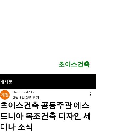
CHOIS ATT
Advanced Timber
Technology
​초이스건축
게시물
Jaechoul Choi
2월 3일
2분 분량
초이스건축 공동주관 에스
토니아 목조건축 디자인 세
미나 소식