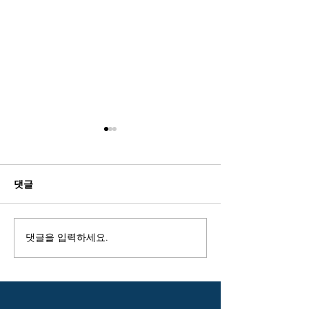
댓글
댓글을 입력하세요.
[강연 소식] 초이스 건축 최
“나무로 짓는 도
재철 대표, 건축가 대상 ‘매
– 에스토니아 4층
스팀버’ 초청 강연 진행
파트에서 본 목
성”